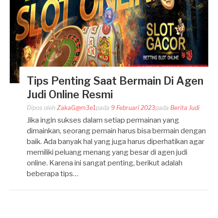
Tips Penting Saat Bermain Di Agen
Judi Online Resmi
Dipos oleh
ZakaG@m3e1
pada
9 Februari 2023
pada
Berita Judi
Jika ingin sukses dalam setiap permainan yang
dimainkan, seorang pemain harus bisa bermain dengan
baik. Ada banyak hal yang juga harus diperhatikan agar
memiliki peluang menang yang besar di agen judi
online. Karena ini sangat penting, berikut adalah
beberapa tips…