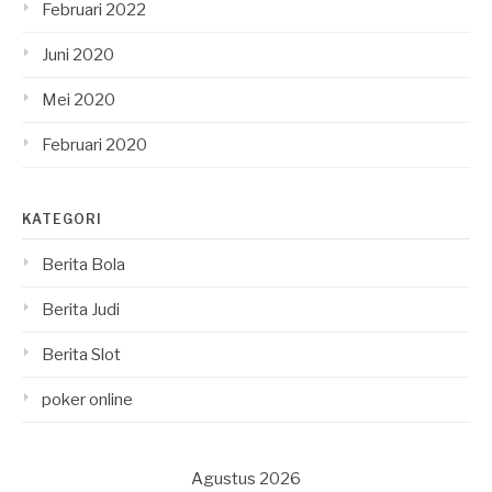
Februari 2022
Juni 2020
Mei 2020
Februari 2020
KATEGORI
Berita Bola
Berita Judi
Berita Slot
poker online
Agustus 2026