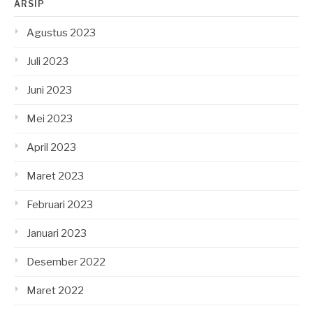
ARSIP
Agustus 2023
Juli 2023
Juni 2023
Mei 2023
April 2023
Maret 2023
Februari 2023
Januari 2023
Desember 2022
Maret 2022