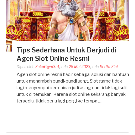
Tips Sederhana Untuk Berjudi di
Agen Slot Online Resmi
Dipos oleh
ZakaG@m3e1
pada
26 Mei 2023
pada
Berita Slot
Agen slot online resmi hadir sebagai solusi dan bantuan
untuk menambah pundi-pundi uang. Slot game tidak
lagi menyerupai permainan judi asing dan tidak lagi sulit
untuk di temukan. Karena slot online sekarang banyak
tersedia, tidak perlu lagi pergi ke tempat…